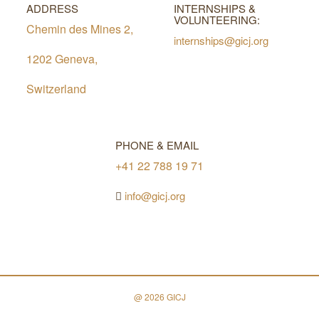
ADDRESS
INTERNSHIPS &
VOLUNTEERING:
Chemin des Mines 2,
internships@gicj.org
1202 Geneva,
Switzerland
PHONE & EMAIL
+41 22 788 19 71
info@gicj.org
@ 2026 GICJ