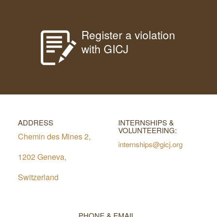
Register a violation
with GICJ
ADDRESS
INTERNSHIPS &
VOLUNTEERING:
Chemin des Mines 2,
internships@gicj.org
1202 Geneva,
Switzerland
PHONE & EMAIL