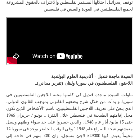
توقف إسرائيل احتلالها المستمر لفلسطين والاعتراف بالحقوق المشروعة
لجميع الفلسطينيين في العودة والعيش في فلسطين
السيدة ماجدة قنديل - أكاديمية العلوم البولندية
ا
للاجئون الفلسطينيون في سوريا ولبنان (تقرير ميداني)ـ
تناولت السيدة ماجدة قنديل في كلمتها محنة اللاجئين الفلسطينيين في
سوريا. و بدأت من خلال شرح وضعهم القانوني بموجب القانون الدولي،
الذي ينصّ على تعريف اللاجئين الفلسطينيين، باسم "الأشخاص الذين تكون
محل إقامتهم الطبيعية في فلسطين خلال الفترة 1 يونيو / حزيران 1946
حتى 15 مايو/ أيار عام 1948، والذين خسروا على حد سواء وطنهم وسبل
معيشتهم نتيجة للصراع عام 1948. " وفي الوقت الحاضر يوجد في سوريا 12
مخيماً يعيش فيها 529000 لاجئ مسجل، وان 80٪ منهم في حاجة إلى