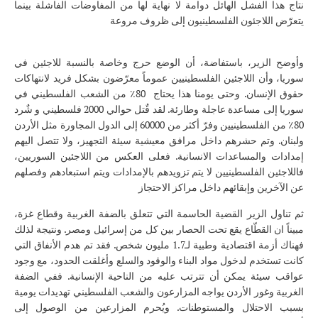
نتاج هذا الفشل الهائل دوامة لا نهاية لها من المفاوضات الفاشلة بينما
يتعرّض اللاجئون الفلسطينيون إلى ظروف مروعة
وأوضح الزير، باستفاضة، أن الوضع حرج وخاصة بالنسبة للاجئين في
سوريا، وأن اللاجئين الفلسطينيين عموماً معرّضون بشكل فريد لانتهاكات
حقوق الإنسان. وحتى يومنا هذا يحتاج 80٪ من الشعب الفلسطيني في
سوريا إلى مساعدة عاجلة وطارئة. لقد قٌتل حوالي 2000 فلسطيني و شٌرد
80٪ من الفلسطينيين وفرّ أكثر من 60000 إلى الدول المجاورة مثل الأردن
ولبنان. وتم حشرهم داخل مرافق معيشية سيئة التجهيز، ولا تتصل اليهم
إمدادات والمساعدات الانسانية. فعلى العكس من اللاجئين السوريين،
فاللاجئين الفلسطينيين لا يتم تزويدهم بالإمدادات ويتم استبعادهم وفصلهم
عن الآخرين وإبقائهم داخل مراكز الاحتجاز
ثم تناول الزير القضية الحاسمة التي تتعلق بالضفة الغربية وقطاع غزة،
مبيناً ان القطّاع يقع تحت الحصار بين كل من إسرائيل ومصر. ونتيجة لذلك
فهناك أزمة اقتصادية وطبية لـ1.7 مليون شخص. فقد تم هدم الأنفاق التي
كانت تستخدم لدخول مواد البناء والوقود والسلع وأغلقت الحدود، مع وجود
عواقب سيئة يمكن أن تترتب عليه من الناحية الإنسانية. ففي الضفة
الغربية وغور الأردن يواجه المزارعون والشعب الفلسطيني تهديدات يومية
بسبب الاحتلال والمستوطنات. ويُحرم المزارعين من الوصول إلى