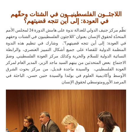
اللاجئــون الفلسطينيــون في الشتات وحقّهم
في العودة: إلى أين تتجه قضيتهم؟
نظّم مركز جنيف الدولي للعدالة ندوة على هامش الدورة 24 لمجلس الأمم
المتحدّة لحقوق الإنسان بعنوان "اللاجئون الفلسطينيون في الشتات وحقهم
في العودة: إلى أين تتجه قضيتهم؟". وشارك في تنظيم هذه الندوة
المنظمة الدولية للقضاء على جميع أشكال التمييز العنصري، والرابطة
النسائية الدولية للسلام والحرية وكذلك مركز العودة الفلسطيني. وضمّ
الاجتماع بعض المتحدثين من بينهم السيد ماجد الزير، المدير العام لمركز
العودة الفلسطيني، والسيدة ماجدة قنديل، من مركز بحوث الشرق
الأوسط وأكاديمية العلوم في بولندا والسيدة حنين حسن، الباحثة في
المرصد الأورومتوسطي لحقوق الإنسان