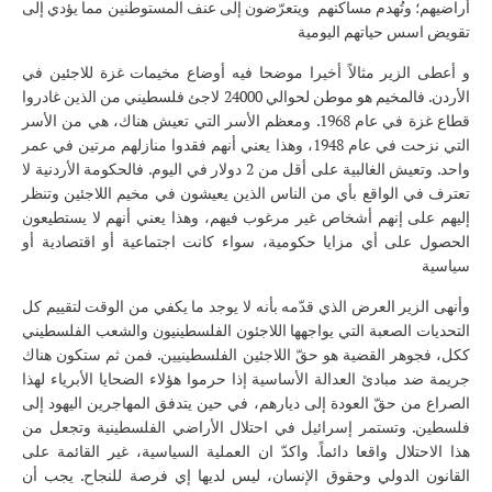
أراضيهم؛ وتُهدم مساكنهم ويتعرّضون إلى عنف المستوطنين مما يؤدي إلى
تقويض اسس حياتهم اليومية
و أعطى الزير مثالاً أخيرا موضحا فيه أوضاع مخيمات غزة للاجئين في
الأردن. فالمخيم هو موطن لحوالي 24000 لاجئ فلسطيني من الذين غادروا
قطاع غزة في عام 1968. ومعظم الأسر التي تعيش هناك، هي من الأسر
التي نزحت في عام 1948، وهذا يعني أنهم فقدوا منازلهم مرتين في عمر
واحد. وتعيش الغالبية على أقل من 2 دولار في اليوم. فالحكومة الأردنية لا
تعترف في الواقع بأي من الناس الذين يعيشون في مخيم اللاجئين وتنظر
إليهم على إنهم أشخاص غير مرغوب فيهم، وهذا يعني أنهم لا يستطيعون
الحصول على أي مزايا حكومية، سواء كانت اجتماعية أو اقتصادية أو
سياسية
وأنهى الزير العرض الذي قدّمه بأنه لا يوجد ما يكفي من الوقت لتقييم كل
التحديات الصعبة التي يواجهها اللاجئون الفلسطينيون والشعب الفلسطيني
ككل، فجوهر القضية هو حقّ اللاجئين الفلسطينيين. فمن ثم ستكون هناك
جريمة ضد مبادئ العدالة الأساسية إذا حرموا هؤلاء الضحايا الأبرياء لهذا
الصراع من حقّ العودة إلى ديارهم، في حين يتدفق المهاجرين اليهود إلى
فلسطين. وتستمر إسرائيل في احتلال الأراضي الفلسطينية وتجعل من
هذا الاحتلال واقعا دائماً. واكدّ ان العملية السياسية، غير القائمة على
القانون الدولي وحقوق الإنسان، ليس لديها إي فرصة للنجاح. يجب أن