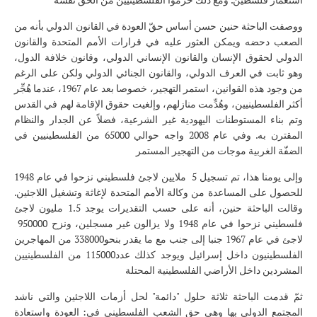
ووصفت الباحثة حنين حسن أساس حقّ العودة في القانون الدولي بأنه من
الصعب دحضه ويمكن العثور عليه في قرارات الأمم المتحدة والقانون
الدولي لحقوق الإنسان والقانون الإنساني الدولي، وقانون خلافة الدول،
وهو ثابت في العرف الدولي، والقانون الجنائي الدولي ولكن على الرغم
من وجود هذه القوانين، استمر التهجير، خصوصا بعد عام 1967، عندما هُجِّر
أكثر الفلسطينيين، وهُدِّمت منازلهم، وإلغيت حقوق الإقامة لهم في القدس
وتم بناء المستوطنات اليهودية غير الشرعية، فضلاً عن الجدار والنظام
المقترن به. وفي عام 2008 واجه حوالي 65000 من الفلسطينيين في
الضفّة الغربية موجات من التهجير المستمر
وإلى يومنا هذا، تم تسجيل 5 ملايين لاجئ فلسطيني نزحوا في عام 1948
للحصول على المساعدة من وكالة الأمم المتحدة لإغاثة وتشغيل اللاجئين.
وقالت الباحثة حنين، أنه على حسب التقديرات يوجد 1.5 مليون لاجئ
فلسطيني نزحوا في عام 1948 ولا يزالون غير مسجلين، ونزح 950000
لاجئ في عام 1967 جنبا إلى جنب مع ما يقدر بنحو338000 من المهاجرين
الفلسطينيون داخل إسرائيل ويوجد كذلك عدد115000 من الفلسطينيين
المشردين داخل الأراضي الفلسطينية المحتلة
ثمّ قدمت الباحثة ثلاثة حلول "دائمة" لحل أزمات اللاجئين والتي ناشد
المجتمع الدولي بها وهى حق الشعب الفلسطيني في: العودة واستعادة