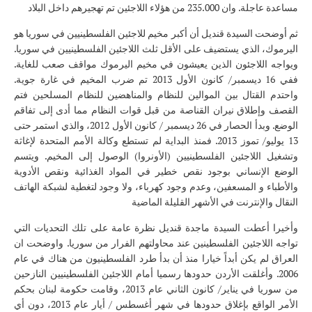
مساعدة عاجلة. وان 235.000 من هؤلاء اللاجئين تم تهجيرهم داخل البلاد
ثم أوضحت السيدة قنديل أن أكبر مخيم للاجئين الفلسطينيين في سوريا هو
اليرموك، الذي يستضيف على الأقل ثلث اللاجئين الفلسطينيين في سوريا.
ويواجه اللاجئون الذين يعيشون في مخيم اليرموك مواقف صعب للغاية.
ففي 16 ديسمبر/ كانون الأول 2013 تم ضرب المخيم في غارة جوية.
واحتدم القتال بين الموالين للنظام والمناهضين للنظام المسلحين فتم
القصف وإطلاق نيران القناصة من قبل قوات النظام مما أدى إلى تفاقم
الوضع. وبدأ الحصار في 26 ديسمبر / كانون الأول 2012، والذي استمر حتى
13 يوليو/ تموز 2013. فمنذ البداية لم تستطع وكالة الأمم المتحدة لإغاثة
وتشغيل اللاجئين الفلسطينيين (الأونروا) الوصول إلى المخيم. ويتسم
الوضع الإنساني بوجود نقص خطير في المواد الغذائية ونقص الأدوية
والأطباء و المسعفين، وعدم وجود كهرباء، ولا وجود لتغطية لشبكة الهاتف
النقال والإنترنت في الأشهر القليلة الماضية
وأخيرا أعطت السيدة ماجدة قنديل نظرة عامة على تلك التحديات التي
تواجه اللاجئين الفلسطينين عند محاولتهم الفرار من سوريا. واوضحت ان
العراق لم يكن أبداً خيارا منذ أن بدأ طرد الفلسطينيون من هناك في عام
2006. وأغلقت الأردن حدودها رسميا أمام اللاجئين الفلسطينيين النازحين
من سوريا في يناير/ كانون الثاني عام 2013، وقامت حكومة لبنان بحكم
الأمر الواقع بإغلاق حدودها في شهر أغسطس / أيار عام 2013، دون أي