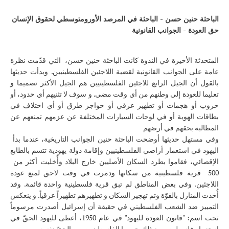
الباحثة حنين حسن - الباحثة في المرصد الأورومتوسطي لحقوق الإنسان
حق العودة - الجوانب القانونية
المتحدثة الأخيرة في الندوة كانت الباحثة حنين حسن، التي قدّمت نظرة
عامة على الجوانب القانونية لقضية اللاجئين الفلسطينيين. وبدأت حديثها
بالقول أن الجيل الرابع للاجئين الفلسطينيين هم الجيل الأكثر تصميما و
تعليما للعودة إلى وطنهم من أي وقت مضى. و سوف لا تثنيهم أي حدود، أو
حروب أو هجمات أو تطهير عرقي أو حواجز طرق أو أي اختلاف في
بطاقات الهوية أو في لوحات السيارات المختلفة عن عزمهم تمنعهم عن
المطالبة بحقهم في أرضهم
وفي مستهل حديثها أوضحت الباحثة حنين الجوانب التاريخية، عندما بدأ
اليهود في استعمار أراضي الفلسطينيين وإقامة دولة يهودية تتسم بالطابع
الإقصائي، فقاموا بطرد السكان الأصليين خارج البلاد وأٌخليت أكثر من
500 قرية فلسطينية من سكانها ودمرت في وقت لاحق لمنع عودة
اللاجئين. وفي بعض المناطق لم تبق قرية فلسطينية واحدة قائمة. وقد
أُخذت المنازل بالقوّة وتم تهجير السكان و تطهيرهم تطهيراً عرقياً. و ينعكس
التمييز ضد الشعب الفلسطيني في حقيقة أن إسرائيل أصدرت مرسوماً
تحت اسم: "قانون العودة لليهود" في عام 1950، أعطى لليهود الحقّ في
استعمار فلسطين. ومع ذلك حرموا الفلسطينيين من الحقّ نفسه