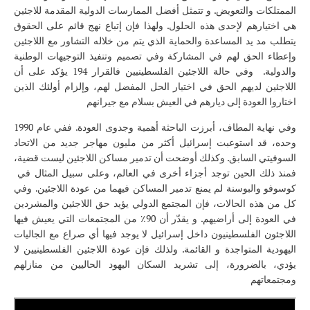
الممتلكات والتعويض. و تتمثل أفضل الممارسات الدولية المقدمة للاجئين
هي اختيارهم لإحدى هذه الحلول. ولهذا فإن إتباع نهج قائم على الحقوق
يتطلب مد يد المساعدة والحماية الذي يتم من خلاله التشاور مع اللاجئين
وإعطاء الحق لهم في المشاركة وفي تصميم وتنفيذ التوجيهات الوطنية
والدولية. وفي حالة اللاجئين الفلسطينيين فالقرار 194 يؤكد على أن
اللاجئين لديهم الحق في اختيار الحل المفضل لهم، وإلزام أولئك الذين
اختاروا العودة إلى ديارهم في العيش بسلام مع جيرانهم
وفي نهاية المطاف، أبرزت الباحثة أهمية وجدوى العودة. ففي عام 1990
وحده، قد استوعبت إسرائيل أكثر من مليون مهاجر جديد من الاتحاد
السوفيتي السابق. وكذلك أوضحت أن تدمير مساكن اللاجئين ليست قضية،
فمنذ ذلك الحين توجد أجزاء أخرى في العالم، وعلى سبيل المثال في
كوسوفو والبوسنة لم يمنع تدمير المساكن فيهما من عودة اللاجئين. وفي
كل من هذه الحالات، فإن المجتمع الدولي يؤيد حق اللاجئين والمشردين
في العودة إلى أراضيهم. و يقدّر أن 90٪ من المجتمعات التي يعيش فيها
اللاجئون الفلسطينيون داخل إسرائيل لا يوجد فيها أي صراع مع الجاليات
اليهودية المتواجدة و القائمة. ولذلك فإن عودة اللاجئين الفلسطينيين لا
يؤدي، بالضرورة، إلى تشريد السكان اليهود الحاليين من منازلهم
ومجتمعاتهم