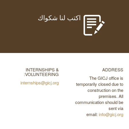
اكتب لنا شكواك
INTERNSHIPS &
ADDRESS
VOLUNTEERING:
The GICJ office is
internships@gicj.org
temporarily closed due to
construction on the
premises. All
communication should be
sent via
email:
info@gicj.org