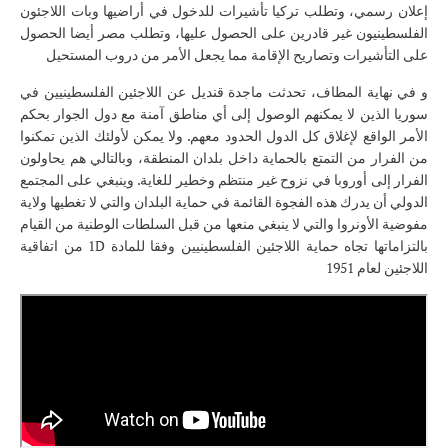
إعلان رسمي، وتطلب تركيا تأشيرات للدخول في أراضيها وبات اللاجئون
الفلسطينيون غير قادرين على الحصول عليها، وتطلب مصر أيضا الحصول
على التأشيرات وتصاريح الإقامة مما يجعل الأمر من دروب المستحيل
و في نهاية المطاف، تحدثت ماجدة قنديل عن اللاجئين الفلسطينيين في
سوريا الذين لا يمكنهم الوصول إلى أي مناطق آمنة مع دول الجوار بحكم
الأمر الواقع لإغلاق كل الدول الحدود معهم. ولا يمكن لأولئك الذين تمكنوا
من الفرار من التمتع بالحماية داخل بلدان المنطقة، وبالتالي هم يحاولون
الفرار إلى أوروبا في نزوح غير منتظم وخطير للغاية. وينبغي على المجتمع
الدولي أن يدرك هذه الفجوة القائمة في حماية البلدان والتي لا تغطيها ولاية
مفوضية الأونروا والتي لا ينبغي منعها من قبل السلطات الوطنية من القيام
بالتزاماتها تجاه حماية اللاجئين الفلسطينيين وفقا للمادة 1D من اتفاقية
اللاجئين لعام 1951