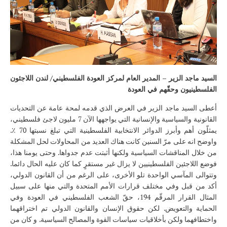
السيد ماجد الزير – المدير العام لمركز العودة الفلسطيني/ لندن اللاجئون
الفلسطينيون وحقّهم في العودة
أعطى السيد ماجد الزير في العرض الذي قدمه لمحة عامة عن التحديات
القانونية والسياسية والإنسانية التي يواجهها الآن 7 مليون لاجئ فلسطيني،
يمثلّون أهم وأبرز الدوائر الانتخابية الفلسطينية التي تبلغ نسبتها 70 ٪.
واوضح انه على مرّ السنين كانت هناك العديد من المحاولات لحل المشكلة
من خلال المناقشات السياسية ولكنها أثبتت عدم جدواها. وحتى يومنا هذا،
فوضع اللاجئين الفلسطينيين لا يزال غير مستقرٍ كما كان عليه الحال دائما.
وتتوالى المآسي الواحدة تلو الأخرى، على الرغم من أن القانون الدولي،
أكد من قبل وفي مختلف قرارات الأمم المتحدة والتي منها على سبيل
المثال القرار المرقّم 194، حقّ الشعب الفلسطيني في العودة وفي
الحماية والتعويض. لكن حقوق الإنسان والقانون الدولي تم اختراقهما
واختطافهما ولكن بأخلاقيات سياسات القوة والمصالح السياسية. و كان من