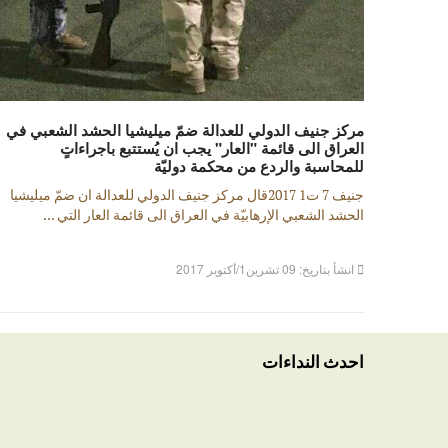
مركز جنيف الدولي للعدالة ضمّ ميليشيا الحشد الشعبي في
العراق الى قائمة "العار" يجب ان يُستتبع باجراءاتٍ
للمحاسبة والردع من محكمة دوليّة
جنيف 7 ت1 2017قال مركز جنيف الدولي للعدالة ان ضمّ ميليشيا
الحشد الشعبي الإرهابيّة في العراق الى قائمة العار التي ...
انشأ بتاريخ: 09 تشرين1/أكتوير 2017
احدث النداءات