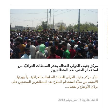
مركز جنيف الدولي للعدالة يحذر السلطات العراقيّة من
استخدام العنف ضد المتظاهرين
حذّر مركز جنيف الدولي للعدالة السلطات العراقية، وأجهزتها
الأمنيّة، من مغبّة استخدام السلاح ضد المتظاهرين المحتجين على
تردّي الأوضاع والفشل ...
انشأ بتاريخ: 15 تموز/يوليو 2018