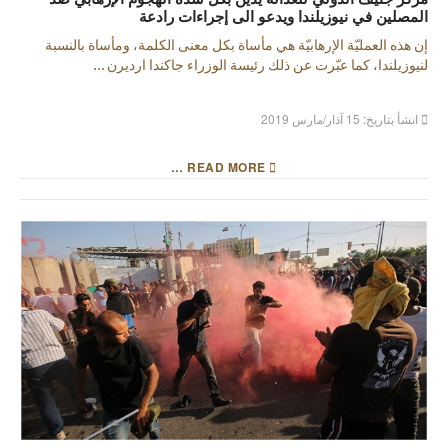
المصلين في نيوزيلندا ويدعو الى إجراءات رادعة
إن هذه العمليّة الإرهابيّة هي مأساة بكل معنى الكلمة، ومأساة بالنسبة
لنيوزيلندا، كما عبّرت عن ذلك رئيسة الوزراء جاكندا ارديرن ...
انشأ بتاريخ: 15 آذار/مارس 2019
READ MORE …