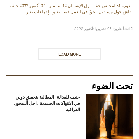
الدورة 51 لمجلس حقـــــوق الإنســان 12 سبتمبر – 07 أكتوبر 2022 حلقة
نقاش حول مستقبل الحقّ في العمل فيما يتعلق بإجراءات تغير ...
انشأ بتاريخ: 05 تشرين1/أكتوير 2022
LOAD MORE
تحت الضوء
جنيف للعدالة: المطالبة بتحقيقٍ دولي
في الانتهاكات الجسيمة داخل السجون
العراقية