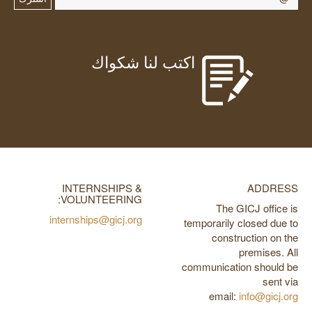
اكتب لنا شكواك
INTERNSHIPS &
ADDRESS
VOLUNTEERING:
The GICJ office is
internships@gicj.org
temporarily closed due to
construction on the
premises. All
communication should be
sent via
email:
info@gicj.org