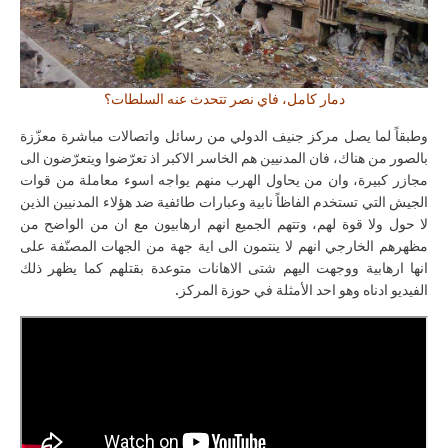
دمار كامل، فاي نصر تتحدث عنه السلطات؟
وطبقاً لما يصل مركز جنيف الدولي من رسائل واتصالات مباشرة معزّزة
بالصور من هناك، فان المدنيين هم الخاسر الاكبر اذ تعرّضوا ويتعرّضون الى
مجازر كبيرة، وان من يحاول الهرب منهم يواجه اسوء معاملة من قوات
الجيش التي تستخدم الفاظاً نابية وعبارات طائفية ضد هؤلاء المدنيين الذين
لا حول ولا قوة لهم، وتتهم الجميع انهم ارهابيون مع ان من الواضح من
مظهرهم الخارجي انهم لا ينتمون الى اية جهة من الجهات المصنّفة على
انها ارهابية ووجهت اليهم شتى الاهانات متوعدة بقتلهم كما يظهر ذلك
الفيديو ادناه وهو احد الأمثلة في حوزة المركز.