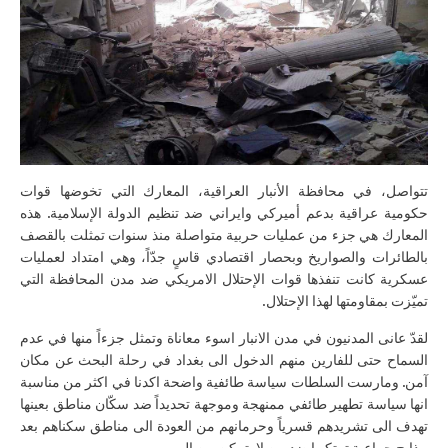
تتواصل، في محافظة الأنبار العراقية، المعارك التي تخوضها قوات
حكومية عراقية بدعم أميركي وايراني ضد تنظيم الدولة الإسلامية. هذه
المعارك هي جزء من عمليات حربية متواصلة منذ سنوات تمثلت بالقصف
بالطائرات والصواريخ وبحصار اقتصادي قاسٍ جدّاً، وهي امتداد لعمليات
عسكرية كانت تنفذها قوات الإحتلال الامريكي ضد مدن المحافظة التي
تميّزت بمقاومتها لهذا الإحتلال.
لقدّ عانى المدنيون في مدن الانبار اسوء معاناة وتمثل جزءاً منها في عدم
السماح حتى للفارين منهم الدخول الى بغداد في رحلة البحث عن مكان
آمن. ومارست السلطات سياسة طائفية واضحة اكدنا في اكثر من مناسبة
انها سياسة تطهير طائفي ممنهجة وموجهة تحديداً ضد سكّان مناطق بعينها
تهدف الى تشريدهم قسرياً وحرمانهم من العودة الى مناطق سكناهم بعد
مذابح جماعية ترتكبها ضد من لا يتمكن من الهروب.