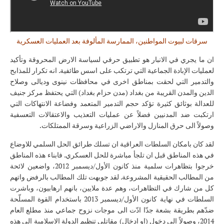
سرقات لبيوت المواطنين، الممارسة المألوفة بعد العمليات العسكرية
ان ما يجري في الانبار هو تطبيق حرفي لسياسة الارض المحروقة وتأكيد
لعمليات الإبادة الجماعية التي ترتكب على اسس طائفية. انه تكرار للمذابح
والتدمير التي لحقت بمناطق اخرى في محافظات نينوى وديالى وصلاح
الدين والمدن القريبة من بغداد (مدن حزام بغداد) التي يحتفظ مركز جنيف
للعدالة بوثائق كثيرة تؤكد حجم التدمير المتعمد وفضاعة الانتهاكات التي
ارتكبت ضد المدنيين فضلاً عن عمليات التعذيب والاعتقالات التعسفية
وصولاً الى حرق المنازل والاراضي الزراعية وسرقة الممتلكات.
لقد كان بامكان السلطات العراقية ان تسلك طرائق الحل السلمي للاوضاع
في هذه المناطق قبل ان تلجأ مباشرة للحل العسكري. فابناء هذه المناطق
خرجوا بتظاهرات سلمية منذ كانون الأول/ديسمبر 2012، واضعين لائحة
من المطالب الحقيقية المشروعة. لقد جوبهت تلك المطالب بالرفض واتهم
كل من شارك في التظاهرات، وهم عدة ملايين، بانهم ارهابيون، وباشرت
السلطات في نهاية كانون الأول/ديسمبر 2013 باستخدام القوة المسلّحة
ضدّهم بطريقة بشعة جدّا ادّت الى موجات نزوح جماعي منذ مطلع العام
2014، وصولاً الى دخول (او ادخال) مقاتلي تنظيم الدولة الاسلامية الى هذه