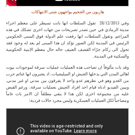
هاربون من الجحيم يواجهون شتى الانتهاكات
وفي 28/12/2015 تقول السلطات انها باتت تسيطر على معظم اجزاء
مدينة الرمادي في حين تصدر تصريحات من جهات اخرى تشكك في هذه
المزاعم. وتقول السلطات انها رفعت علم الدولة فوق المبنى الحكومي
الرئيس في المدينة لكن الصور تؤكد ان هذا المبنى لم يعد له وجود فقد
تحول الى ركام جرّاء القصف العنيف حاله حال معظم الابنية الحكومية
والسكنية في المدينة.
وقد بات مألوفاً ان تصاحب هذه العمليات عمليات سرقة لموجودات بيوت
اهالي المدن التي يدخلها الجيش او الميليشيات، اذ يعتبرون انها غنائم حرب
من العدو وهو في نظرهم عدو واحد لا يفرقون بين مدني او غير مدني.
ويبين الفيديو ادناه قيام احد افراد الجيش بعمليات سرقة، ورغم القبض
عليه من مجموعة اخرى لكن هذا لا ينفي مطلقاً ان الامر بات عاماً
ومصاحباً لكل العمليات العسكرية وليس مجرد حالات فردية: