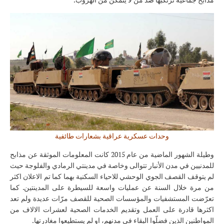
وحدات عسكرية عراقية بشعارات طائفية
وطيلة الشهور الماضية من عام 2015 كانت المعلومات الموثقة عن مذابح
للمدنيين في مدن الأنبار تتوالى وخاصة في مدينتي الرمادي والفلوجة حيث
لم يتوقف القصف الجوي الوحشي للاحياء السكنية بهما كما تم الاعلان اكثر
من مرة خلال السنة عن عمليات واسعة للسيطرة على المدينتين. كما
تعرّضت المستشفيات والمؤسسات الصحية للقصف مرّات عديدة ولم تعد
اكثرها قادرة على العمل وتقديم الخدمات الصحية لعشرات الالاف من
المواطنين الذين فضلّوا البقاء في مدنهم، او لم يستطيعوا مغادرتها.