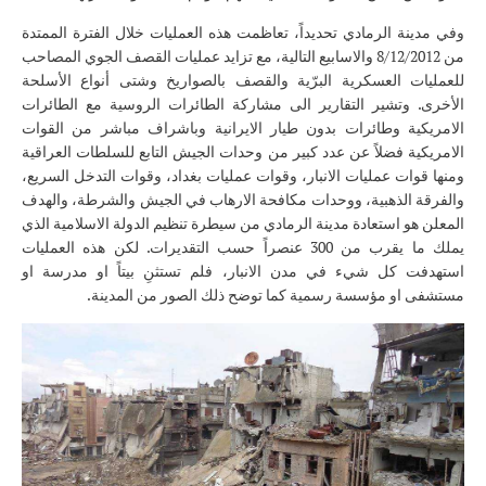
وفي مدينة الرمادي تحديداً، تعاظمت هذه العمليات خلال الفترة الممتدة
من 8/12/2012 والاسابيع التالية، مع تزايد عمليات القصف الجوي المصاحب
للعمليات العسكرية البرّية والقصف بالصواريخ وشتى أنواع الأسلحة
الأخرى. وتشير التقارير الى مشاركة الطائرات الروسية مع الطائرات
الامريكية وطائرات بدون طيار الايرانية وباشراف مباشر من القوات
الامريكية فضلاً عن عدد كبير من وحدات الجيش التابع للسلطات العراقية
ومنها قوات عمليات الانبار، وقوات عمليات بغداد، وقوات التدخل السريع،
والفرقة الذهبية، ووحدات مكافحة الارهاب في الجيش والشرطة، والهدف
المعلن هو استعادة مدينة الرمادي من سيطرة تنظيم الدولة الاسلامية الذي
يملك ما يقرب من 300 عنصراً حسب التقديرات. لكن هذه العمليات
استهدفت كل شيء في مدن الانبار، فلم تستثنِ بيتاً او مدرسة او
مستشفى او مؤسسة رسمية كما توضح ذلك الصور من المدينة.