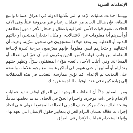
الإعدامات السرية
وبينما اجتذبت عمليات الإعدام التي نفّذتها الدولة في العراق اهتماما واسع
النطاق، فإن هنالك العديد من عمليات إعدام غير معروفة علناً. وفي آلاف
الحالات، تقوم قوات الأمن العراقية باعتقال واحتجاز الأفراد دون إعطاءهم
أو أسرهم أية معلومات عن الاعتقالات، أو مكان احتجاز المحتجز، أو حالتهم
البدنية أو العقلية. يتم وضع هؤلاء المحتجزون في سجون سرّية، وحيث أن
اعتقالهم واحتجازهم ليس معلوماً، فإنهم معرّضون بدرجة كبيرة لإساءة
المعاملة من جانب قوات الأمن، الذين ينكرون لهم أي حقّ في العدالة أو
المساءلة. وفي أغلب الأحيان، يُعدم هؤلاء المعتقلون سرّاً، وتظهر جثثهم
بعد أيام أو أسابيع أو حتى شهور في أماكن عامة، مع وجود علامات واضحة
على التعذيب ثم الإعدام. كما تؤدي ممارسة التعذيب في هذه المعتقلات
إلى زيادة كبيرة في عدد الوفيات الناجمة عن ذلك.
ومن المقلق جدّاً أن النداءات الموجهة إلى العراق لوقف تنفيذ عمليات
الإعدام بإجراءات موجزة، واحترام الحقّ في الحياة، قد تم تجاهلها تماماً.
ونتيجة لذلك، يحثّ مركز جنيف الدولي للعدالة، المجتمع الدولي على اتخاذ
إجراءات فعّالة لضمان التزام العراق بمعايير حقوق الإنسان التي تعهد بها -
وإنهاء استخدام عمليات الإعدام في العراق.