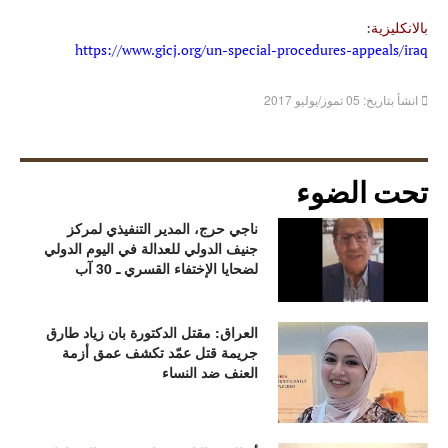
بالانكليزية
:
https://www.gicj.org/un-special-procedures-appeals/iraq
انشأ بتاريخ: 05 تموز/يوليو 2017
تحت الضوء
ناجي حرج، المدير التنفيذي لمركز
جنيف الدولي للعدالة في اليوم الدولي
لضحايا الإختفاء القسري ـ 30 آب
العراق: مقتل الدكتورة بان زياد طارق
جريمة قتل عمّد تكشف عمق أزمة
العنف ضد النساء