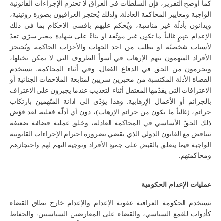
كما أوضح التقرير، فإن السلطات في العراق لا تحترم الإجراءات القانونية
الواجبة ومعايير المحاكمة العادلة. ولذلك يُحتجز العراقيون بصورة روتينية،
ويدانون بأدلّة غير مناسبة، ويُحكم عليهم باقسى الاحكام بما في ذلك
الإعدام بتهمٍ غالباً ما تكون غير موثّقة او بناءً على شهادة مخبر سرّي تعدّ
لأسباب شخصيّة او بطلب من احد الجهات والأحزاب الحاكمة. ويُحتجز
الأفراد المتهمون بتهم الإرهاب في أسوأ الظروف التي لا يمكن تخيلها،
ويحرمون من الحق في الدفاع الفعال. وفي أثناء المحاكمة، يستخدم
القضاة الأدلة المكتسبة من مخبرين سريين لمتابعة الملاحقات الجنائية أو
الاعترافات التي يقدّمها المعتقل أثناء التعذيب عندما يجبرون على الاعتراف
بالجرائم أو الأعمال الإرهابية. وهذا يؤدّي الى ادانة المتّهمين بارتكاب
جرائم، (غالباً ما تكون من جرائم الإرهاب)، دون أي أدلّة فعلية. لقد قوّض
ذلك الحقّ الأساسي في المحاكمة العادلة، وخلق عملية قضائية ضعيفة
تتناقض مع القانون الدولي الذي يقضي بضرورة احترام الإجراءات القانونية
الواجبة فيما يتعلق بالقبض على جميع الأفراد وتوجيه التهم لهم واحتجازهم
ومحاكمتهم.
عمليات الإعدام الحكومية
تستخدم الحكومة العراقية عقوبة الإعدام والإعدام خارج نطاق القضاء
كأدوات للقمع السياسي، والقضاء على المعارضين السياسيين، والحفاظ