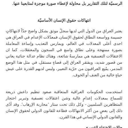
الرسميّة لتلك التقارير بل محاولة لإعطاء صورة موجزة لمتابعينا عنها.
انتهاكات حقوق الإنسان الأساسيّة
يعتبر العراق من الدول التي لديها سجلّ موثق بشكل واضح جدّاً لانتهاكاتٍ
جسيمة وواسعة النطاق لحقوق الإنسان. فمعدّلات الإعدام في العراق هي
احدى أعلى المعدلات في العالم، ويمارس التعذيب وإساءة المعاملة
بصورة ممنهجة وعلى نطاق واسع في السجون والمعتقلات، كما ان
الاعتقالات التعسفية هي ممارسةٌ شائعة، وهناك نظام عدالة جنائية يعاني
من قصور شديد، ويفتقر العراق إلى قضاءٍ مستقل. في مثل هذا الوضع
المدمر، يمُنِع العراقيون من حرّية التعبير، وليس لديهم القدرة على عيش
حياةٍ خالية من العنف أو الخوف.
استخدمت الحكومات العراقية المتعاقبة صعود تنظيم داعش ذريعة
للسماح بمعدلات إعدامٍ عالية وشن اعتقالات تعسفية وتبرير احتجاز
المتظاهرين السلميين - وكل ذلك تحت ستار "محاربة الإرهاب". وقد أدّى
ذلك إلى بعضٍ من أكثر الانتهاكات فظاعة للقانون الدولي لحقوق الإنسان
والقانون الدولي الإنساني في هذا القرن.
حالات الاختفاء القسري