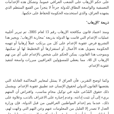
على حكم الإرهاب على الشعب العراقي عموماً. وتشكل هذه الإعدامات
التعسفية والواسعة النطاق للدولة جزءاً لا يتجزأ من القمع المنتظم الذي
يشهده العراق، والذي استخدمته الحكومة للحفاظ على حكمها.
ذريعة "الإرهاب"
ومنذ اعتماد قانون مكافحة الإرهاب رقم 13 لعام 2005، تم تبرير أغلبية
عمليات الإعدام التي قامت بها الدولة بذريعة "محاربة الإرهاب". ويجيز هذا
التشريع فرض عقوبة الإعدام على كل من يرتكب عملاً إرهابيا أو تتهمه
الحكومة بتمويل هذه الأعمال أو استفزازها أو التخطيط لها أو تمكينها.
وبموجب هذا القانون، يمكن الحكم على شخص بالإعدام على أي من تهم
الإرهاب ال 48، مما يعطي للمسؤولين العراقيين مبررات واسعة لتنفيذ
عقوبة الإعدام.
وكما اوضح التقرير، فأن العراق لا يمتثل لمعايير المحاكمة العادلة التي
يقتضيها القانون الدولي لحقوق الإنسان عند تطبيق عقوبة الإعدام. ويشمل
ذلك حقوق المُدّعى عليه في توكيل محامٍ مناسب، وافتراض أن المتهم
بريء إلى أن تثبت إدانته، وعدم إجباره على الاعتراف بالذنب. وعلاوة على
ذلك، عندما يتم إعدام المواطنين العراقيين من قبل الدولة، فإن وزارة
العدل لا تصدر إلا القليل من المعلومات عنهم وعن التهم التي وجّهت لهم،
أو إداناتهم، أو ما أدينوا به، بل في أحيانٍ كثيرة لا يوجد حتى دليل على