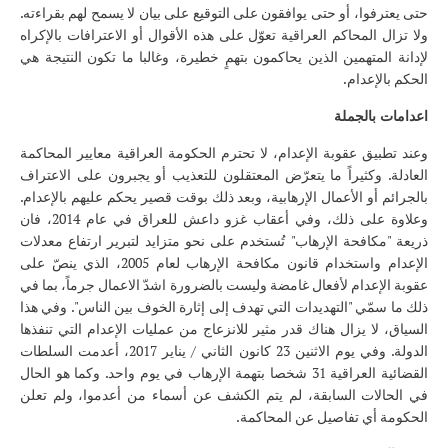
حتى يعترفوا، أو حتى يوافقون على التوقيع على بيان لا يسمح لهم بقراءته.
ولا تزال المحاكم العراقية تعوّل على هذه الأقوال أو الاعترافات بالإكراه
لإدانة المتهمين الذين يحاكمون بتهمٍ خطيرة، وغالبا ما تكون النتيجة هي
الحكم بالإعدام.
اعدامات بالجملة
وعند تطبيق عقوبة الإعدام، لا تحترم الحكومة العراقية معايير المحاكمة
العادلة. وكثيراً ما يتعرّض المعتقلون للتعذيب أو يجبرون على الاعتراف
بالجرائم أو الأعمال الإرهابية، وبعد ذلك بوقت قصير يحكم عليهم بالإعدام.
وعلاوة على ذلك، وفي أعقاب غزو داعش للعراق في عام 2014، فان
ذريعة "مكافحة الإرهاب" تُستخدم على نحو متزايد لتبرير ارتفاع معدلات
الإعدام واستخدام قانون مكافحة الإرهاب لعام 2005، الذي ينصّ على
عقوبة الإعدام لأفعال غامضة وليست بالضرورة اشدّ الاعمال جرماً، بما في
ذلك ما سمّي "التهديدات التي تهدف إلى إثارة الخوف بين الناس". وفي هذا
السياق، لا يزال هناك قدر مثير للانزعاج من عمليات الإعدام التي تنفذها
الدولة. وفي يوم الاثنين 23 كانون الثاني / يناير 2017، أعدمت السلطات
القضائية العراقية 31 شخصا بتهمة الإرهاب في يوم واحد. وكما هو الحال
في الحالات السابقة، لم يتم الكشف عن أسماء من أعدموا، ولم تعلن
الحكومة أي تفاصيل عن المحاكمة.