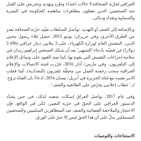
العراقي لحرّية الصحافة 8 حالات اعتداء وطرد وتهديد وتحريض على القتل
ضد الصحفيين الذين يغطون مظاهرات مناهضة للحكومة في البصرة
والسماوة وبغداد وديالى.
وبالإضافة إلى العنف أو التهديد، تواصل السلطات تقيّيد حرّية الصحافة بعددٍ
من الطرق الأخرى. وفي حزيران/ يونيو 2015، حصل علاء رسول محيي
الدين، المفتش العام لوزارة الكهرباء، على 3 ملايين دينار عراقي (696 2
دولارا) عن قضيّة بادعاء "التشهير" بعد أن شكك الصحفي إبراهيم زيدان في
سلامة إجراءات التفتيش التي يقوم بها. كما تمتد القيود على وسائل الإعلام
إلى التلفزيون، وفي مارس/ آذار 2016، قرّرت لجنة الاتصالات والإعلام
العراقية سحب رخصة العمل من محطّة تلفزيون (البغدادية)، كما فعلت
الامر نفسه مع قناة الجزيرة في أبريل/ نيسان 2016، ادعاءً بان القناة تروّج
لــ "خطاب إعلامي يحرّض على الطائفية والعنف ".
وفي عام 2017، يواصل العراق إسكات شعبه. لذلك، في حين يشدّد
الدستور العراقي على الحقّ في حرّية التعبير، لكن في الواقع، فإن
الاحتجاز والملاحقة القضائية والعنف ضد المتظاهرين السلميين والصحفيين
المستقلين يدلّ على أن هذا الحق ليس إلا حبرٌ على الورق.
الاستنتاجات والتوصيات