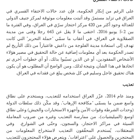
على الرغم من إنكار الحكومة، فإن عدد حالات الاختفاء القسري في
العراق في تزايد مستمرّ. وقد أثبتت معلومات موثوقة لمركز جنيف الدولي
للعدالة وجود أكثر من 420 مركز احتجاز سرّي في العراق، وفي الفترة ما
بين 2-5 يونيو 2016، اختفى ما لا يقل عن 643 رجلا وفتى من مدينة
الصقلاوية في العراق، في أعقاب ما سمّي "حملة التحرير" التي كانت
تهدف إلى استعادة مدينة الفلوجة من داعش. فاعتباراً من ذلك التأريخ لم
تصدر الحكومة بعد أي معلومات إضافية عن حالة التحقيق في مصير هؤلاء
الأشخاص المفقودين، أو عن الذين تسبّبوا بذلك، أو أي خطوات أخرى تم
اتخاذها في هذا الشأن. ونتيجة لذلك، ومن الواضح أن المطلوب هو أن يكون
هناك تحقيق عاجل وسليم في كل شخص يبلغ عن فقدانه في العراق.
تعذيب
ومنذ عام 2014، عزّز العراق استخدامه للتعذيب، ويستخدم على نطاق
واسع ضمن ما يسمّى "مكافحة الإرهاب". وقد مكّن ذلك سلطات الدولة
(وحدات الشرطة وقوات الأمن وأجهزة الاستخبارات والجيش) وعلى نطاق
اوسع (الميليشيات)، من ممارسة التعذيب وغيره من ضروب المعاملة
السيئة في مراكز الاحتجاز، والسجون، وحتّى في الشوارع. وفي
المعتقلات، يُستخدم المحقّقون التعذيب لاستخراج المعلومات من
المحتجزين والحصول على "اعترافات". ويتعرض هؤلاء المحتجزون للتعذيب