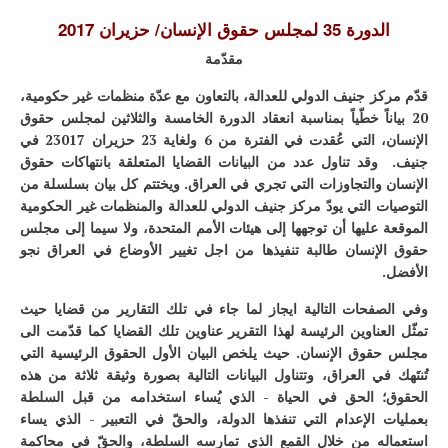
الدورة 35 لمجلس حقوق الإنسان/ حزيران 2017
مقدّمة
قدّم مركز جنيف الدولي للعدالة، بالتعاون مع عدّة منظمات غير حكومية،
20 بياناً خطّياً بمناسبة انعقاد الدورة الخامسة والثلاثين لمجلس حقوق
الإنسان، التي عُقدت في الفترة من 6 ولغاية 23 حزيران 23017 في
جنيف. وقد تناول عدد من البيانات القضايا المتعلقة بانتهاكات حقوق
الإنسان والتجاوزات التي تجري في العراق. ويختتم كل بيان بسلسلة من
التوصيات التي يودّ مركز جنيف الدولي للعدالة والمنظمات غير الحكومية
الموقعة عليها أن توجهها إلى هيئات الأمم المتحدة، ولا سيما إلى مجلس
حقوق الإنسان طالبة تنفيذها من اجل تغيير الأوضاع في العراق نجو
الأفضل.
وفي الصفحات التالية ايجاز لما جاء في تلك التقارير من قضايا حيث
تمثّل العناوين الرئيسة لهذا التقرير عناوين تلك القضايا كما قدّمت الى
مجلس حقوق الإنسان. حيث يلخص البيان الأول الحقوق الرئيسية التي
تُنتَهك في العراق، وتتناول البيانات التالية بصورة وثيقة ثلاثة من هذه
الحقوق؛ الحق في الحياة - الذي يُساء استخدامه من قبل السلطة
بعمليات الإعدام التي تنفذها الدولة، والحقّ في التعبير - الذي يساء
استعماله من خلال القمع الذي تمارسه السلطة، والحقّ في محاكمة