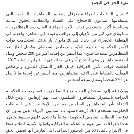
تقييد الحق في التجمع
لا تزال السلطات العراقية تعرّقل وتضايق المظاهرات السلمية التي
يستخدمها المدنيون للاحتجاج على الفساد والمطالبة بحقوق مدنية
وسياسية أكبر. وتستخدم قوات الأمن العراقية العنف ضد المتظاهرين -
مما يؤدي في كثير من الأحيان إلى عواقب وخيمة. في مظاهرة واحدة، في
المنطقة الخضراء في بغداد في 20 مايو / أيار 2016، استخدمت قوات
الأمن الحكومية الذخيرة الحيّة والرصاص المطاطي وقنابل الغاز ضد
المتظاهرين لمدة ساعتين - مما أسفر عن إصابة أكثر من 200 شخص وقتل
أربعة متظاهرين. وفي احتجاج آخر في بغداد، في 11 فبراير / شباط 2017،
أطلقت قوات الأمن العراقية قنابل الغاز المسيّل للدموع والرصاص
المغلّف بالمطاط على آلاف المتظاهرين، مما أسفر عن إصابة ما لا يقل
عن 320 شخصاً ومقتل سبعة أشخاص.
وبالإضافة إلى استخدام العنف لردع المتظاهرين، فقد وصمت الحكومة
العراقية باستمرار المتظاهرون السلميون على أنهم "إرهابيون". ومن خلال
الادعاء بأن المتظاهرين السلميين هم من الإرهابيين، فان السلطات
الحكومية تستخدم ذلك ذريعة لاستهداف المدنيين الأبرياء الذين يبدون أي
نوع من الخطاب المناهض للحكومة، وغالباً ما تعتدي عليهم بقسوة. وتظهر
هذه الاجراءات التى تقوم بها الحكومة العراقية وقواتها الامنية فشلا واضحا
فى الالتزام بالمادة 38 من الدستور العراقى التي يُفارض انها تضمن الحق