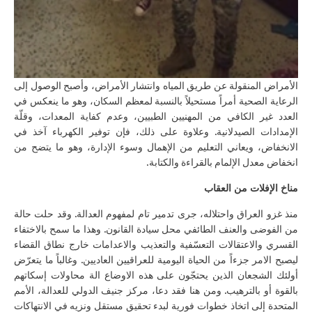
الأمراض المنقولة عن طريق المياه وانتشار الأمراض، وأصبح الوصول إلى
الرعاية الصحية أمراً مستحيلاً بالنسبة لمعظم السكان، وهو ما ينعكس في
العدد غير الكافي من المهنيين الطبيين، وعدم كفاية المعدات، وقلّة
الإمدادات الصيدلانية. وعلاوة على ذلك، فإن توفير الكهرباء آخذ في
الانخفاض، ويعاني التعليم من الإهمال وسوء الإدارة، وهو ما يتضح من
انخفاض معدل الإلمام بالقراءة والكتابة.
مناخ الإفلات من العقاب
منذ غزو العراق واحتلاله، جرى تدمير تام لمفهوم العدالة. وقد حلت حالة
من الفوضى والعنف الطائفي محل سيادة القانون. وهذا ما سمح بالاختفاء
القسري والاعتقالات التعسّفية والتعذيب والاعدامات خارج نطاق القضاء
ليصبح الامر جزءاً من الحياة اليومية للعراقيين العاديين. وغالباً ما يتعرّض
أولئك الشجعان الذين يحتجّون على هذه الاوضاع الة محاولات إسكاتهم
بالقوة أو بالترهيب. ومن هنا فقد دعا، مركز جنيف الدولي للعدالة، الأمم
المتحدة إلى اتخاذ خطوات فورية لبدء تحقيقٍ مستقل ونزيه في الانتهاكات