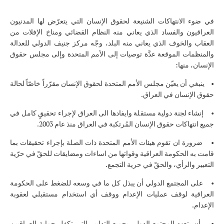
في ضوء الانتهاكات الشنيعة لحقوق الإنسان التي يتعرّض لها المدنيون
العراقيون والفساد الذي يعاني منه النظام القضائي ومناخ الإفلات من
العقاب والخوف الذي يعاني منه البلد، وجّه مركز جنيف الدولي للعدالة
والمنظمات الموقعة عدَّة توصيات إلى الأمم المتحدة وإلى مجلس حقوق
الإنسان، منها:
• ينبغي أن يعيّن مجلس الأمم المتحدة لحقوق الإنسان مقرّراً خاصّاً لحالة
حقوق الإنسان في العراق.
• إنشاء لجنة دولية مستقلة وايفادها الى العراق لإجراء تحقيقٍ كامل في
جميع انتهاكات حقوق الإنسان المُرتكبة في العراق منذ عام 2003.
• ضرورة ان تقوم هيئات الأمم المتحدة ذات الصلة بإجراء تحقيقات بما
قامت به الحكومة العراقية وقواتها من اساءات ومضايقات للحقّ في حرّية
التعبير والرأي، والحقّ في حرية التجمع.
• على المجتمع الدولي أن يبذل كل ما في وسعه للضغط على الحكومة
العراقية لوقف عمليات الإعدام ووقف أي استخدام مستقبلي لعقوبة
الإعدام.
• أن يتعهد المجتمع الدولي بجميع التدابير التي تكفل حماية العراقيين