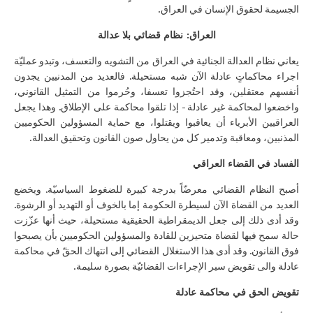
الجسيمة لحقوق الإنسان في العراق.
العراق: نظام قضائي بلا عدالة
يعاني نظام العدالة الجنائية في العراق من التشويه والتعسف، وتبدو عمليّة
اجراء محاكماتٍ عادلة الآن شبه مستحيلة. فالعديد من المدنيين يجدون
أنفسهم معتقلين، وقد احتُجزوا تعسفا، وحُرموا من التمثيل القانوني،
واخضعوا لمحاكمة غير عادلة - إذا تلقوا محاكمة على الإطلاق. وهذا يجعل
العراقيين الأبرياء أن يعاقبوا ويقتلوا، مع حماية المسؤولين الحكوميين
المذنبين، ومعاقبة وتدمير كل من يحاول صون القانون وتحقيق العدالة.
الفساد في القضاء العراقي
أصبح النظام القضائي معرضّاً بدرجة كبيرة للضغوط السياسيّة. ويخضع
العديد من القضاة الآن لسيطرة الحكومة إما بالخوف أو التهديد أو الرشوة.
وقد أدى ذلك إلى جعل الديمقراطية الحقيقية مستحيلة، حيث أنها عزّزت
حالة سمح فيها لقضاة متحيزين للقادة والمسؤولين الحكوميين بأن يصبحوا
فوق القانون. وقد أدى هذا الاستغلال القضائي إلى انتهاك الحقّ في محاكمة
عادلة والى تقويض سير الإجراءات القضائيّة بصورة سليمة.
تقويض الحق في محاكمة عادلة