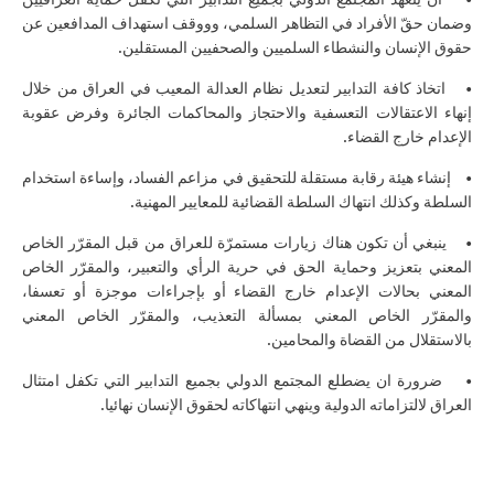
وضمان حقّ الأفراد في التظاهر السلمي، وووقف استهداف المدافعين عن
حقوق الإنسان والنشطاء السلميين والصحفيين المستقلين.
• اتخاذ كافة التدابير لتعديل نظام العدالة المعيب في العراق من خلال
إنهاء الاعتقالات التعسفية والاحتجاز والمحاكمات الجائرة وفرض عقوبة
الإعدام خارج القضاء.
• إنشاء هيئة رقابة مستقلة للتحقيق في مزاعم الفساد، وإساءة استخدام
السلطة وكذلك انتهاك السلطة القضائية للمعايير المهنية.
• ينبغي أن تكون هناك زيارات مستمرّة للعراق من قبل المقرّر الخاص
المعني بتعزيز وحماية الحق في حرية الرأي والتعبير، والمقرّر الخاص
المعني بحالات الإعدام خارج القضاء أو بإجراءات موجزة أو تعسفا،
والمقرّر الخاص المعني بمسألة التعذيب، والمقرّر الخاص المعني
بالاستقلال من القضاة والمحامين.
• ضرورة ان يضطلع المجتمع الدولي بجميع التدابير التي تكفل امتثال
العراق لالتزاماته الدولية وينهي انتهاكاته لحقوق الإنسان نهائيا.