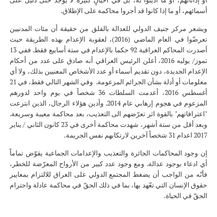
أسمائهم، أو ما إذا كانوا قد أجروا محاكمة على الإطلاق.
ويشعر مركز جنيف الدولي للعدالة بالقلق من حقيقة أن مئات المدنيين
تعرضّوا في العام الماضي (2016)، لعقوبة الإعدام بهذه الطريقة حيث
أصدرت المحاكم العراقية 92 حكما بالإعدام في ستة أسابيع فقط. ففي 13
تموز/ يوليه 2016، أعلن الرئيس العراقي أنه صادق على عدد من أحكام
الإعدام الجديدة، دون تقديم أسماء أو عدد الأشخاص المعنيين بذلك، ولا أي
معلومات أو أدلة بشأن الجرائم المزعومة. وفي الشهر التالي فقط، في 21
أغسطس 2016، أعدمت السلطات 36 شخصاً في يوم واحد لدورهم
المزعوم في هجوم إرهابي عام 2014. وأدين هؤلاء الرجال، الذين انتزعت
"اعترافاتهم" بالقوة اثر تعرّضهم الى التعذيب، بعد محاكمة معيبة وسريعة.
وبعد أقل من ستة أشهر، شهدت محاكمة أخرى في 23 كانون الثاني / يناير
2017 اعدام 31 شخصاً آخرين لارتكابهم نفس الجريمة.
إن وجود المحاكمات الجائرة والتعذيب والإعدامات الجماعية يقوّض تماماً
أي ادعاء بوجود عدالة. ومع وجود عدد كبير من الأرواح المعرّضة للخطر،
فأنّه من الواجب أن يضغط المجتمع الدولي على العراق للالتزام بمعايير
حقوق الإنسان التي تعّهد بها، بما في ذلك الحقّ في محاكمة عادلة واحترام
الحقّ في الحياة.