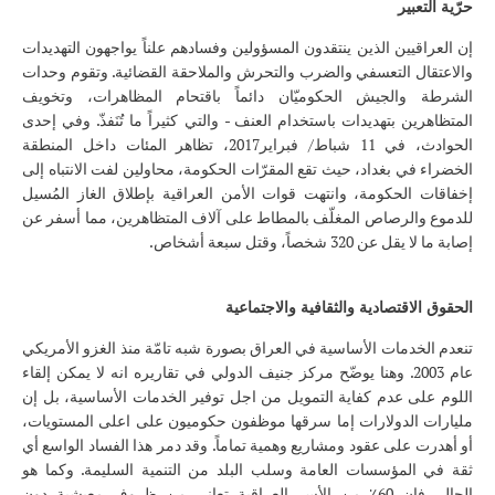
حرّية التعبير
إن العراقيين الذين ينتقدون المسؤولين وفسادهم علناً يواجهون التهديدات
والاعتقال التعسفي والضرب والتحرش والملاحقة القضائية. وتقوم وحدات
الشرطة والجيش الحكوميّان دائماً باقتحام المظاهرات، وتخويف
المتظاهرين بتهديدات باستخدام العنف - والتي كثيراً ما تُنَفذّ. وفي إحدى
الحوادث، في 11 شباط/ فبراير2017، تظاهر المئات داخل المنطقة
الخضراء في بغداد، حيث تقع المقرّات الحكومة، محاولين لفت الانتباه إلى
إخفاقات الحكومة، وانتهت قوات الأمن العراقية بإطلاق الغاز المُسيل
للدموع والرصاص المغلّف بالمطاط على آلاف المتظاهرين، مما أسفر عن
إصابة ما لا يقل عن 320 شخصاً، وقتل سبعة أشخاص.
الحقوق الاقتصادية والثقافية والاجتماعية
تنعدم الخدمات الأساسية في العراق بصورة شبه تامّة منذ الغزو الأمريكي
عام 2003. وهنا يوضّح مركز جنيف الدولي في تقاريره انه لا يمكن إلقاء
اللوم على عدم كفاية التمويل من اجل توفير الخدمات الأساسية، بل إن
مليارات الدولارات إما سرقها موظفون حكوميون على اعلى المستويات،
أو أهدرت على عقود ومشاريع وهمية تماماً. وقد دمر هذا الفساد الواسع أي
ثقة في المؤسسات العامة وسلب البلد من التنمية السليمة. وكما هو
الحال، فإن 60٪ من الأسر العراقية تعاني من ظروف معيشية دون